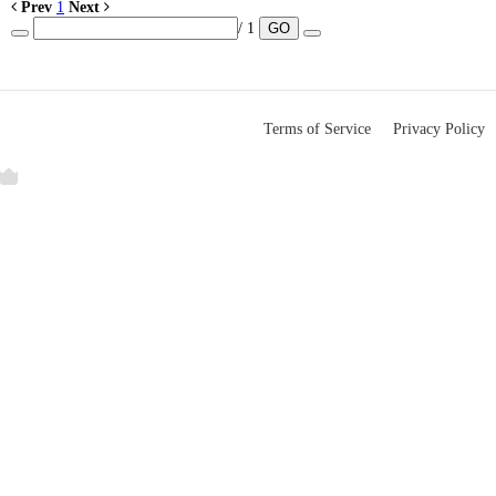
Prev
1
Next
일반단체
/ 1
GO
여성회
대경상공인협회
호치민시학국국제학교
Terms of Service
Privacy Policy
호치민한국글로벌학교
한베가족
코참
호치민코참
빈증코참
소속단체
교육문화
교수협의회
협력대학
대양주 총회
아시아노회