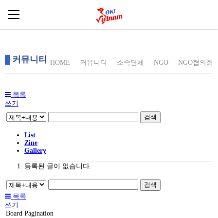
회원가입
커뮤니티
소개
HOME
커뮤니티
소속단체
NGO
NGO협의회
나눔 코너
비지니스
목록
쓰기
NEWS
검색
커뮤니티
List
공공기관
Zine
Gallery
총영사관
등록된 글이 없습니다.
민주평통
검색
한인회
목록
국가유공자
쓰기
Board Pagination
인천광역시