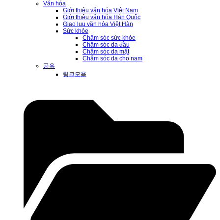
Văn hóa
Giới thiệu văn hóa Việt Nam
Giới thiệu văn hóa Hàn Quốc
Giao luu văn hóa Việt Hàn
Sức khỏe
Chăm sóc sức khỏe
Chăm sóc da đầu
Chăm sóc da mặt
Chăm sóc da cho nam
공유
링크모음