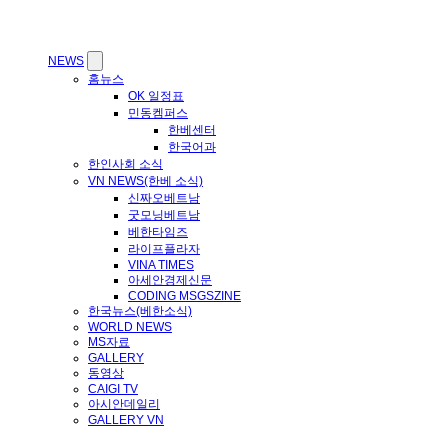
NEWS
홈뉴스
OK 일정표
민동켐퍼스
한베센터
한국어과
한인사회 소식
VN NEWS(한베 소식)
신짜오베트남
굿모닝베트남
베한타임즈
라이프플라자
VINA TIMES
아세안경제신문
CODING MSGSZINE
한국뉴스(베한소식)
WORLD NEWS
MS자료
GALLERY
동영상
CAIGI TV
아시안데일리
GALLERY VN