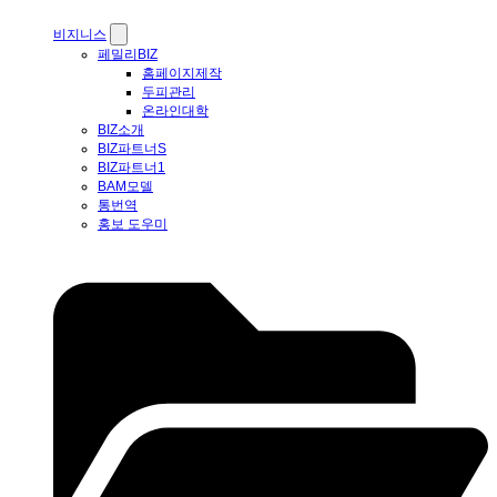
비지니스
페밀리BIZ
홈페이지제작
두피관리
온라인대학
BIZ소개
BIZ파트너S
BIZ파트너1
BAM모델
통번역
홍보 도우미