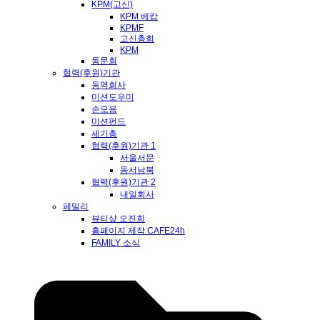
KPM(고신)
KPM 베캄
KPMF
고신총회
KPM
동문회
협력(후원)기관
동역회사
미션도우미
손모음
미션펀드
세기총
협력(후원)기관 1
서울서문
동서남북
협력(후원)기관 2
내일회사
페밀리
뷰티샾 오진희
홈페이지 제작 CAFE24h
FAMILY 소식