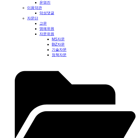
운영진
이용약관
악성댓글
자문단
고문
명예위원
자문위원
MS자문
BIZ자문
기술자문
정책자문