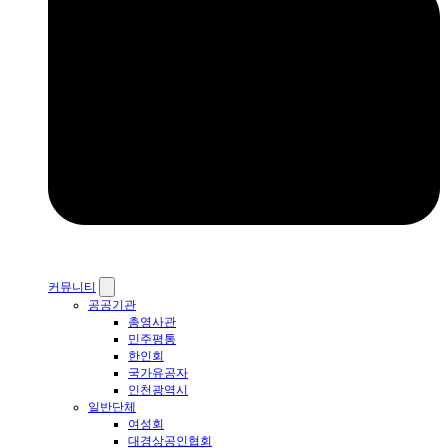
커뮤니티
공공기관
총영사관
민주평통
한인회
국가유공자
인천광역시
일반단체
여성회
대경상공인협회