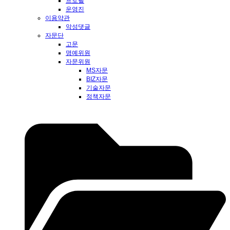
프로필
운영진
이용약관
악성댓글
자문단
고문
명예위원
자문위원
MS자문
BIZ자문
기술자문
정책자문