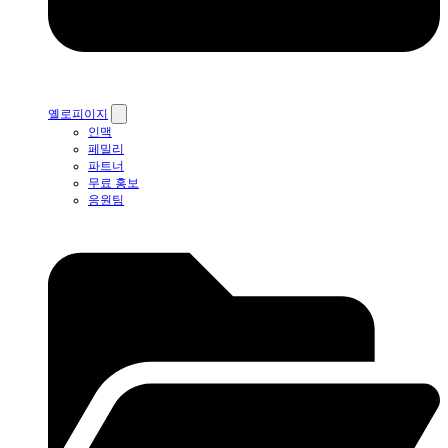
옐로피이지
인맥
페밀리
파트너
무료 홍보
응원팀