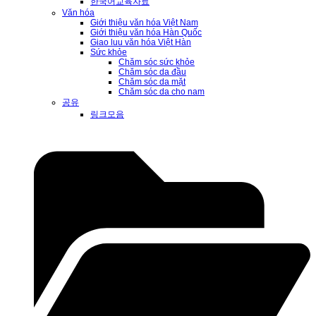
한국어교육자료
Văn hóa
Giới thiệu văn hóa Việt Nam
Giới thiệu văn hóa Hàn Quốc
Giao luu văn hóa Việt Hàn
Sức khỏe
Chăm sóc sức khỏe
Chăm sóc da đầu
Chăm sóc da mặt
Chăm sóc da cho nam
공유
링크모음