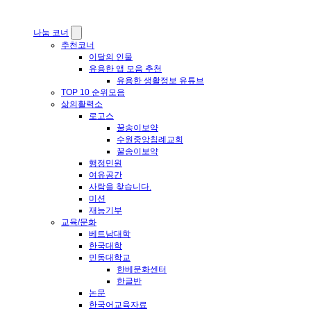
나눔 코너
추천코너
이달의 인물
유용한 앱 모음 추천
유용한 생활정보 유튜브
TOP 10 순위모음
삶의활력소
로고스
꿀송이보약
수원중앙침례교회
꿀송이보약
행정민원
여유공간
사람을 찾습니다.
미션
재능기부
교육/문화
베트남대학
한국대학
민동대학교
한베문화센터
한글반
논문
한국어교육자료