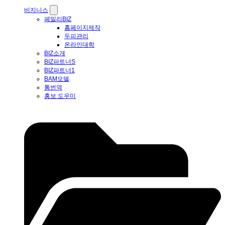
비지니스
페밀리BIZ
홈페이지제작
두피관리
온라인대학
BIZ소개
BIZ파트너S
BIZ파트너1
BAM모델
통번역
홍보 도우미