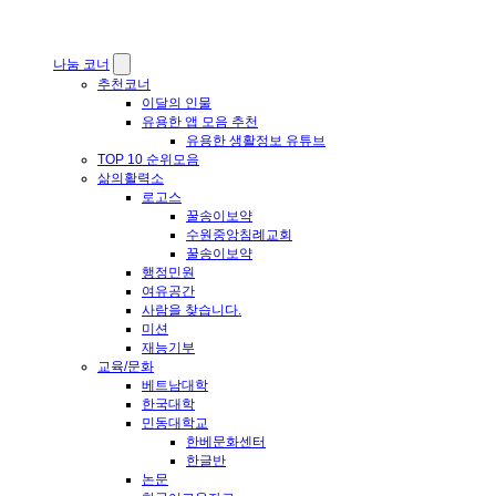
나눔 코너
추천코너
이달의 인물
유용한 앱 모음 추천
유용한 생활정보 유튜브
TOP 10 순위모음
삶의활력소
로고스
꿀송이보약
수원중앙침례교회
꿀송이보약
행정민원
여유공간
사람을 찾습니다.
미션
재능기부
교육/문화
베트남대학
한국대학
민동대학교
한베문화센터
한글반
논문