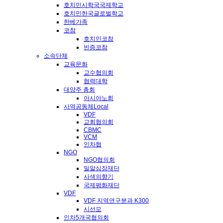
호치민시학국국제학교
호치민한국글로벌학교
한베가족
코참
호치민코참
빈증코참
소속단체
교육문화
교수협의회
협력대학
대양주 총회
아시아노회
사역공동체Local
VDF
교회협의회
CBMC
VCM
인차협
NGO
NGO협의회
밀알심장재단
사색의향기
국제평화재단
VDF
VDF 지역연구분과 K300
시선모
인차5개국협의회