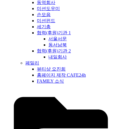
동역회사
미션도우미
손모음
미션펀드
세기총
협력(후원)기관 1
서울서문
동서남북
협력(후원)기관 2
내일회사
페밀리
뷰티샾 오진희
홈페이지 제작 CAFE24h
FAMILY 소식