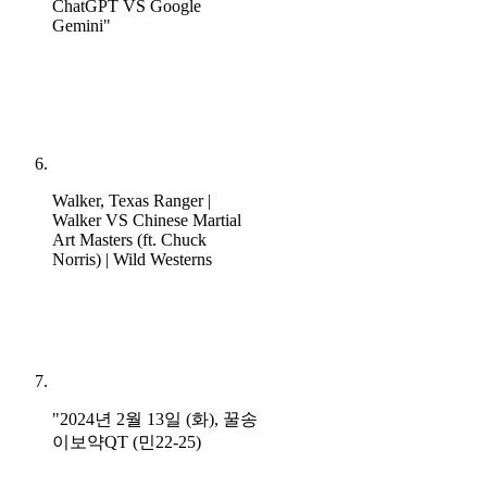
ChatGPT VS Google
Gemini"
Walker, Texas Ranger |
Walker VS Chinese Martial
Art Masters (ft. Chuck
Norris) | Wild Westerns
"2024년 2월 13일 (화), 꿀송
이보약QT (민22-25)