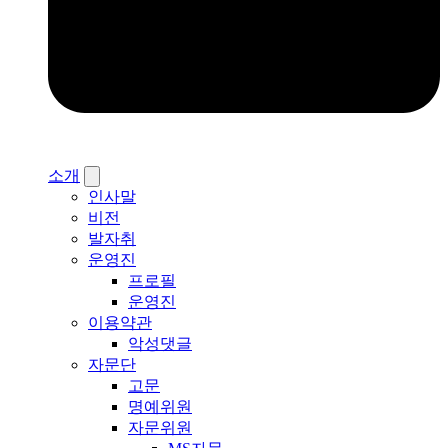
소개
인사말
비전
발자취
운영진
프로필
운영진
이용약관
악성댓글
자문단
고문
명예위원
자문위원