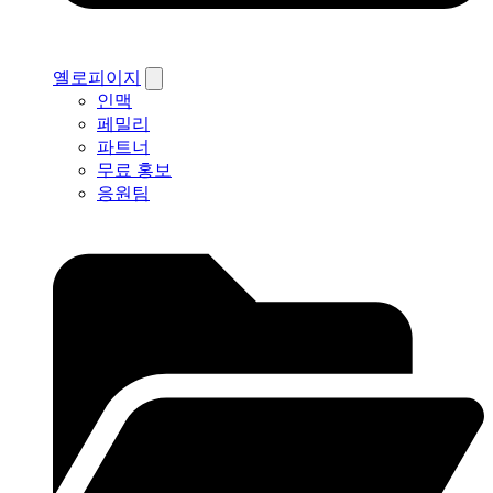
옐로피이지
인맥
페밀리
파트너
무료 홍보
응원팀