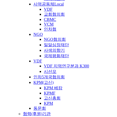
사역공동체Local
VDF
교회협의회
CBMC
VCM
인차협
NGO
NGO협의회
밀알심장재단
사색의향기
국제평화재단
VDF
VDF 지역연구분과 K300
시선모
인차5개국협의회
KPM(고신)
KPM 베캄
KPMF
고신총회
KPM
동문회
협력(후원)기관