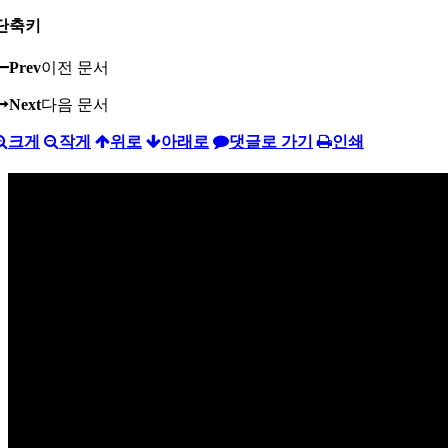
단축키
Prev
이전 문서
Next
다음 문서
크게
작게
위로
아래로
댓글로 가기
인쇄