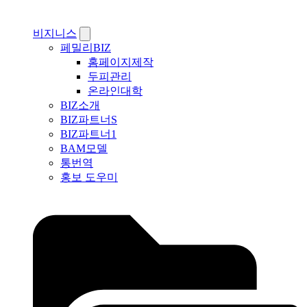
비지니스
페밀리BIZ
홈페이지제작
두피관리
온라인대학
BIZ소개
BIZ파트너S
BIZ파트너1
BAM모델
통번역
홍보 도우미