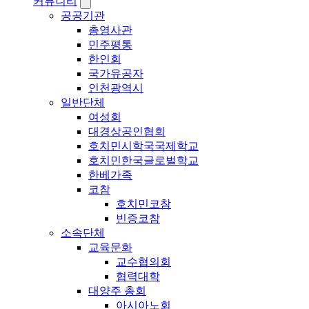
커뮤니티
공공기관
총영사관
민주평통
한인회
국가유공자
인천광역시
일반단체
여성회
대경상공인협회
호치민시학국국제학교
호치민한국글로벌학교
한베가족
코참
호치민코참
빈증코참
소속단체
교육문화
교수협의회
협력대학
대양주 총회
아시아노회