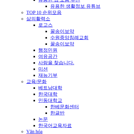
유용한 생활정보 유튜브
TOP 10 순위모음
삶의활력소
로고스
꿀송이보약
수원중앙침례교회
꿀송이보약
행정민원
여유공간
사람을 찾습니다.
미션
재능기부
교육/문화
베트남대학
한국대학
민동대학교
한베문화센터
한글반
논문
한국어교육자료
Văn hóa