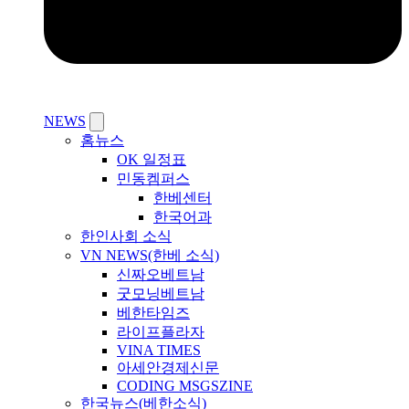
NEWS
홈뉴스
OK 일정표
민동켐퍼스
한베센터
한국어과
한인사회 소식
VN NEWS(한베 소식)
신짜오베트남
굿모닝베트남
베한타임즈
라이프플라자
VINA TIMES
아세안경제신문
CODING MSGSZINE
한국뉴스(베한소식)