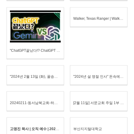
Walker, Texas Ranger | Walker VS Chinese Martial Art Masters (ft. Chuck Norris) | Wild Westerns
"ChatGPT끝났다!? ChatGPT VS Google Gemini"
"2024년 2월 13일 (화), 꿀송이보약QT (민22-25)
"2024년 설 명절 인사" 돈속에서 만나요 바이네르 김원길 회장
20240211-동서남북교회-하영운목사-로마서 1장 1절 ~ 7절 - 종의 노래
[2월 11일] 서문교회 주일 1부 예배
고명진 목사 | 오직 예수 | 2024.1.28"
부산지지털대학교