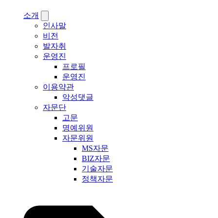
소개
인사말
비전
발자취
운영진
프로필
운영진
이용약관
악성댓글
자문단
고문
명예위원
자문위원
MS자문
BIZ자문
기술자문
정책자문