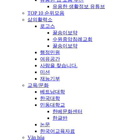
유용한 생활정보 유튜브
TOP 10 순위모음
삶의활력소
로고스
꿀송이보약
수원중앙침례교회
꿀송이보약
행정민원
여유공간
사람을 찾습니다.
미션
재능기부
교육/문화
베트남대학
한국대학
민동대학교
한베문화센터
한글반
논문
한국어교육자료
Văn hóa