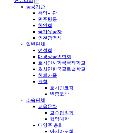
커뮤니티
공공기관
총영사관
민주평통
한인회
국가유공자
인천광역시
일반단체
여성회
대경상공인협회
호치민시학국국제학교
호치민한국글로벌학교
한베가족
코참
호치민코참
빈증코참
소속단체
교육문화
교수협의회
협력대학
대양주 총회
아시아노회