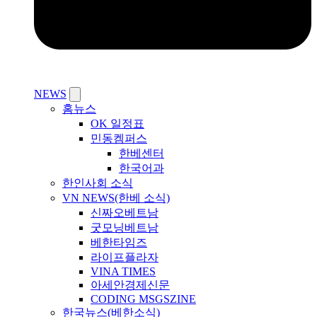
NEWS
홈뉴스
OK 일정표
민동켐퍼스
한베센터
한국어과
한인사회 소식
VN NEWS(한베 소식)
신짜오베트남
굿모닝베트남
베한타임즈
라이프플라자
VINA TIMES
아세안경제신문
CODING MSGSZINE
한국뉴스(베한소식)