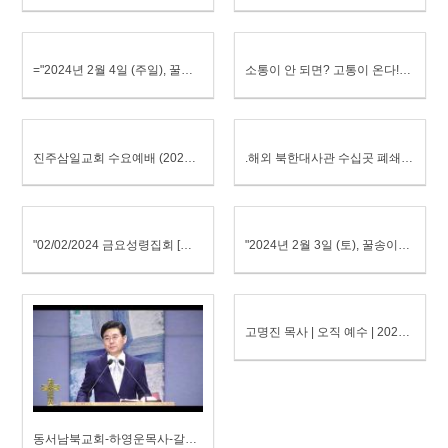
="2024년 2월 4일 (주일), 꿀송이보약QT (레23-25)
소통이 안 되면? 고통이 온다!ㅣ새롭게하소서ㅣ소통전문가 김창옥 강사"
진주삼일교회 수요예배 (2024.1.31)
.해외 북한대사관 수십곳 폐쇄되자 고위층 대량 탈북"
"02/02/2024 금요성령집회 [설교 : 한진환 목사]" 온천교회
"2024년 2월 3일 (토), 꿀송이보약QT (레20-22)
고명진 목사 | 오직 예수 | 2024.1.28"
동서남북교회-하영운목사-갈라디아서 5장 16절 ~ 24절 - 성령님의 열매로 관계의 행복을 누리는 새해"