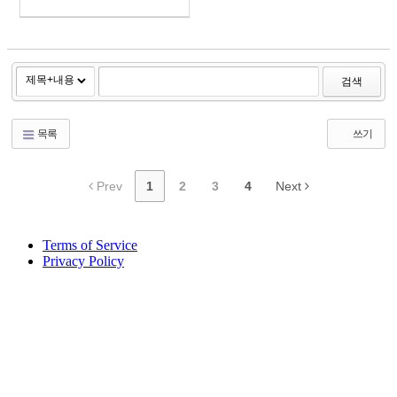
검색
목록
쓰기
Prev
1
2
3
4
Next
Terms of Service
Privacy Policy