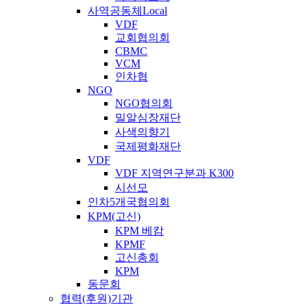
사역공동체Local
VDF
교회협의회
CBMC
VCM
인차협
NGO
NGO협의회
밀알심장재단
사색의향기
국제평화재단
VDF
VDF 지역연구분과 K300
시선모
인차5개국협의회
KPM(고신)
KPM 베캄
KPMF
고신총회
KPM
동문회
협력(후원)기관