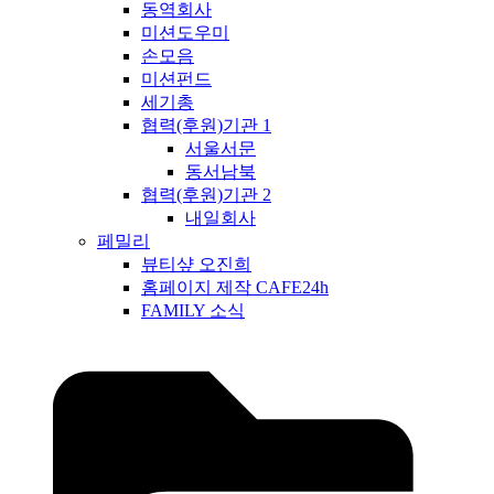
동역회사
미션도우미
손모음
미션펀드
세기총
협력(후원)기관 1
서울서문
동서남북
협력(후원)기관 2
내일회사
페밀리
뷰티샾 오진희
홈페이지 제작 CAFE24h
FAMILY 소식