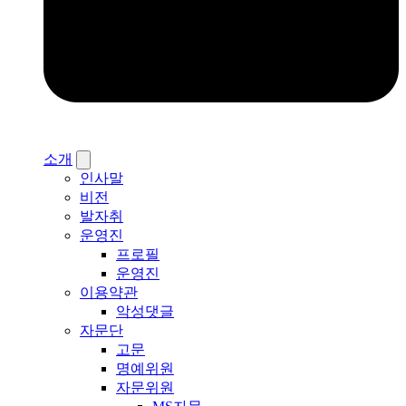
소개
인사말
비전
발자취
운영진
프로필
운영진
이용약관
악성댓글
자문단
고문
명예위원
자문위원