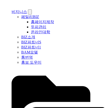
비지니스
페밀리BIZ
홈페이지제작
두피관리
온라인대학
BIZ소개
BIZ파트너S
BIZ파트너1
BAM모델
통번역
홍보 도우미