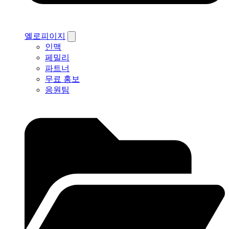
옐로피이지
인맥
페밀리
파트너
무료 홍보
응원팀